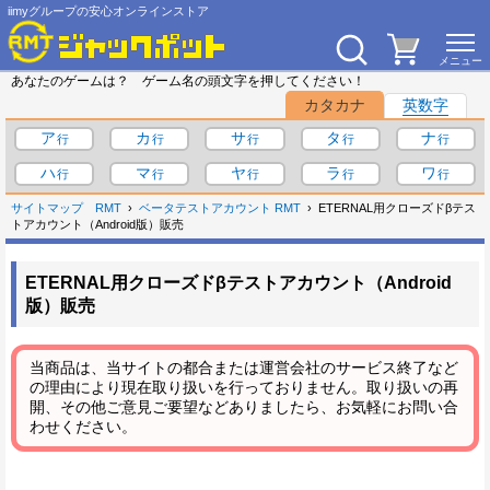
iimyグループの安心オンラインストア
あなたのゲームは？ ゲーム名の頭文字を押してください！
カタカナ
英数字
ア
カ
サ
タ
ナ
ハ
マ
ヤ
ラ
ワ
サイトマップ
RMT
ベータテストアカウント RMT
ETERNAL用クローズドβテス
トアカウント（Android版）販売
ETERNAL用クローズドβテストアカウント（Android
版）販売
当商品は、当サイトの都合または運営会社のサービス終了など
の理由により現在取り扱いを行っておりません。取り扱いの再
開、その他ご意見ご要望などありましたら、お気軽にお問い合
わせください。