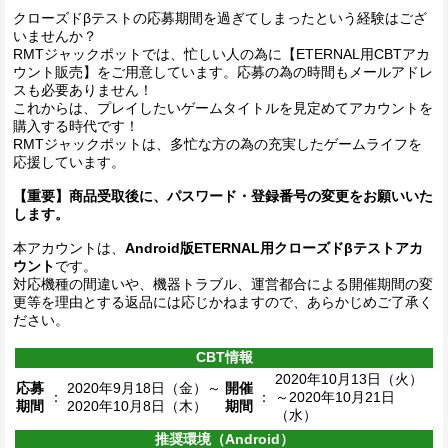
クローズドβテストの応募期間を過ぎてしまったという経験はござ
いませんか？
RMTジャックポットでは、忙しい人の為に【ETERNAL用CBTアカ
ウント販売】をご用意しています。応募の為の時間もメールアドレ
スも必要ありません！
これからは、プレイしたいゲームタイトルを見定めてアカウントを
購入する時代です！
RMTジャックポットは、多忙な方の為の充実したゲームライフを
応援しています。
【重要】商品受取後に、パスワード・登録番号の変更をお願いいた
します。
本アカウントは、
Android版ETERNAL用クローズドβテストアカ
ウント
です。
対応機種の間違いや、機器トラブル、運営都合による開催期間の変
更等を理由とする返品には応じかねますので、あらかじめご了承く
ださい。
CBT情報
2020年10月13日（火）
応募
2020年9月18日（金）～
開催
：
：
～2020年10月21日
期間
2020年10月8日（木）
期間
（水）
推奨環境（Android）