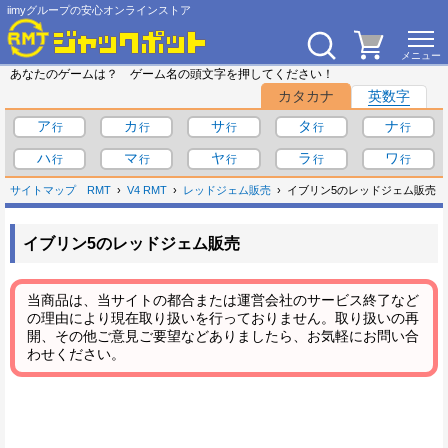
iimyグループの安心オンラインストア
あなたのゲームは？ ゲーム名の頭文字を押してください！
カタカナ
英数字
ア
カ
サ
タ
ナ
ハ
マ
ヤ
ラ
ワ
サイトマップ
RMT
V4 RMT
レッドジェム販売
イブリン5のレッドジェム販売
イブリン5のレッドジェム販売
当商品は、当サイトの都合または運営会社のサービス終了など
の理由により現在取り扱いを行っておりません。取り扱いの再
開、その他ご意見ご要望などありましたら、お気軽にお問い合
わせください。