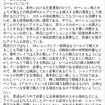
ゴールドについて
ゴールドとは、本作における主要通貨の1つで、ポーション商人や
よろず屋などの商店NPCからアイテムを購入する際の通貨として使
用するだけでなく、ガチャや強化費用としてもゴールドを消費する
ため、最も使用頻度の高い通貨である。中でも、ポーションは欠か
すことのできないアイテムであり、高ランクのポーションを購入し
ようとするほど単価も高くなるため、ゴールドを大量に消費する。
ポーション以外にも、商店にはポーションより強い回復効果を持つ
アイザックや、ステータス強化効果のある食事など、高価だが強力
なアイテムも存在している。
商店だけではなく、V4ショップにて一部商品をゴールドで購入す
ることも可能である。ショップでは、召喚獣の卵や仲間契約書など
の、通常プレイでは入手が難しいアイテムの購入ができるようにな
るため、購入可能になった際には是非入手しておきたい商品だ。し
かしゴールドで購入できる商品には、レベルや1日の購入制限が存
在している場合や、必要なゴールドが高額である場合がほとんどな
ので、購入時には確認しておく必要があるだろう。ショップでのゴ
ールドが利用できる場面は、基本的には一般ショップのみである。
ただしイベントショップにて、稀に期間限定で開催されるキャンペ
ーンでは、1アカウントにつき1回の購入制限があるものの、お得な
パッケージを安価で購入できる場合があるので見逃さないようにし
たい。
また、育成を行う中で必要となる装備強化やスキル強化などにも、
アイテムはもちろんのことゴールドも必須となるため、ショップや
商店で大量に消費しないようにしたい。それほど本作においてゴー