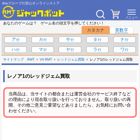
iimyグループの安心オンラインストア
あなたのゲームは？ ゲーム名の頭文字を押してください！
カタカナ
英数字
ア
カ
サ
タ
ナ
ハ
マ
ヤ
ラ
ワ
サイトマップ
RMT
V4 RMT
レッドジェム買取
レノア1のレッドジェム買取
レノア1のレッドジェム買取
当商品は、当サイトの都合または運営会社のサービス終了など
の理由により現在取り扱いを行っておりません。取り扱いの再
開、その他ご意見ご要望などありましたら、お気軽にお問い合
わせください。