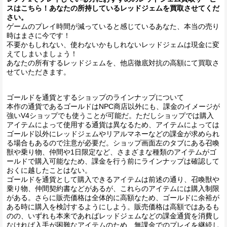
スはこちら！あなたの所持しているレッドジェムを買取させてくだ
さい。
ゲームのプレイ時間が減っていると感じているあなた、本当の売り
時はまさに今です！
不要かもしれない、使わないかもしれないレッドジェムは現金に変
えてしまいましょう！
あなたの所有するレッドジェムを、他店徹底対抗の高額にて買取さ
せていただきます。
ゴールドを通貨とするショップのラインナップについて
本作の通貨であるゴールドはNPC商店以外にも、課金のイメージが
強いV4ショップでも使うことが可能だ。ただしショップでは購入
アイテムによって使用する通貨は異なるため、アイテムによっては
ゴールド以外にレッドジェムやリアルマネーなどの課金が求められ
る場合もあるので注意が必要だ。ショップ画面左のタブにある召喚
獣や乗り物、仲間や1日限定など、さまざまな種類のアイテムがゴ
ールドで購入可能なため、課金を行う前にラインナップは確認して
おくに越したことはない。
ゴールドを通貨として購入できるアイテムは前述の通り、召喚獣や
乗り物、仲間契約書などがあるが、これらのアイテムには購入制限
がある。さらに販売価格は全体的に高額なため、ゴールドに余裕が
ある時に購入を検討するようにしよう。販売価格は高額ではあるも
のの、いずれも本来であればレッドジェムなどの課金通貨を消費し
なければ入手が困難なアイテムのため、無課金でのプレイを継続し