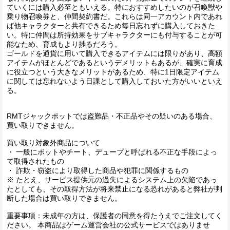
ていくには購入必至ともいえる。特におすすめしたいのが召喚獣や
乗り物召喚券と、仲間契約書だ。これらは同一アカウント内であれ
ば他キャラクターと共有できるため毎日忘れずに購入しておきた
い。特に仲間は所持効果をサブキャラクターにも付与することが可
能なため、育成もより捗るだろう。
ゴールドを通貨に用いて購入できるアイテムには限りがあり、高額
アイテムがほとんどであるというデメリットもあるが、確実に育成
に役立つという大きなメリットがあるため、特に1日限定アイテム
に関しては忘れないよう日課として購入しておいた方がいいといえ
る。
RMTジャックポットでは盗難品・不正品やその疑いのある場合、
買い取りできません。
買い取り対象外商品について
・ 一般にボットやチート、デュープと呼ばれる不正な手段によっ
て取得されたもの
・ 詐欺・窃盗により取得した商品や犯罪に関係するもの
※ たとえ、サービス提供元の過失によるシステム上の欠陥であっ
たとしても、その取得方法が将来禁止になる恐れがあると弊社が判
断した場合は買い取りできません。
重要事項：未成年の方は、保護者の同意を得たうえでご注文してく
ださい。 本商品はゲーム運営会社の公式サービスではありませ