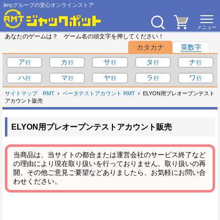
iimyグループの安心オンラインストア
あなたのゲームは？ ゲーム名の頭文字を押してください！
カタカナ
英数字
ア
カ
サ
タ
ナ
ハ
マ
ヤ
ラ
ワ
サイトマップ
RMT
ベータテストアカウント RMT
ELYON用プレオープンテスト
アカウント販売
ELYON用プレオープンテストアカウント販売
当商品は、当サイトの都合または運営会社のサービス終了など
の理由により現在取り扱いを行っておりません。取り扱いの再
開、その他ご意見ご要望などありましたら、お気軽にお問い合
わせください。