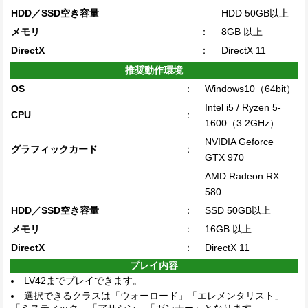
HDD／SSD空き容量
HDD 50GB以上
メモリ
：
8GB 以上
DirectX
：
DirectX 11
推奨動作環境
OS
：
Windows10（64bit）
Intel i5 / Ryzen 5-
CPU
：
1600（3.2GHz）
NVIDIA Geforce
グラフィックカード
：
GTX 970
AMD Radeon RX
580
HDD／SSD空き容量
：
SSD 50GB以上
メモリ
：
16GB 以上
DirectX
：
DirectX 11
プレイ内容
LV42までプレイできます。
選択できるクラスは「ウォーロード」「エレメンタリスト」
「ミスティック」「アサシン」「ガンナー」となります。