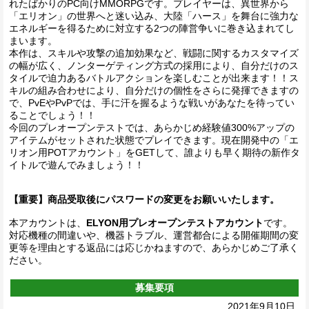
れたばかりのPC向けMMORPGです。プレイヤーは、異世界から
「エリオン」の世界へと迷い込み、大陸「ハース」を舞台に強力な
エネルギーを得るために対立する2つの陣営争いに巻き込まれてし
まいます。
本作は、スキルや攻撃の追加効果など、戦闘に関するカスタマイズ
の幅が広く、ノンターゲティング方式の採用により、自分だけのス
タイルで迫力あるバトルアクションを楽しむことが出来ます！！ス
キルの組み合わせにより、自分だけの個性をさらに発揮できますの
で、PvEやPvPでは、手に汗を握るような戦いがあなたを待ってい
ることでしょう！！
今回のプレオープンテストでは、あらかじめ経験値300%アップの
アイテムがセットされた状態でプレイできます。現在開発中の「エ
リオン用POTアカウント」をGETして、誰よりも早く期待の新作タ
イトルで遊んでみましょう！！
【重要】商品受取後にパスワードの変更をお願いいたします。
本アカウントは、
ELYON用プレオープンテストアカウント
です。
対応機種の間違いや、機器トラブル、運営都合による開催期間の変
更等を理由とする返品には応じかねますので、あらかじめご了承く
ださい。
募集要項
2021年9月10日