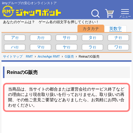
iimyグループの安心オンラインストア
あなたのゲームは？ ゲーム名の頭文字を押してください！
カタカナ
英数字
ア
カ
サ
タ
ナ
ハ
マ
ヤ
ラ
ワ
サイトマップ
RMT
ArcheAge RMT
G販売
ReinaのG販売
ReinaのG販売
当商品は、当サイトの都合または運営会社のサービス終了など
の理由により現在取り扱いを行っておりません。取り扱いの再
開、その他ご意見ご要望などありましたら、お気軽にお問い合
わせください。