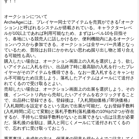
す！！
オークションについて
ArcheAgeには、プレイヤー同士でアイテムを売買ができる｢オーク
ション｣と呼ばれるシステムが搭載されている。キャラクターレベ
ルが10以上であれば利用可能なため、まずはレベル10を目指そ
う。各地にいる競売人に話しかけるか、便利機能内にあるオークシ
ョンハウスから参加できる。オークションは全サーバー共通となっ
ているため、普段はお目にかかれない思わぬ掘り出し物と巡り合え
る可能性も高い。
購入したい場合は、オークション画面上の入札を選択しよう。欲し
いアイテムに入札を行い、出品終了時に最高額の入札を行ったプレ
イヤーがそのアイテムを獲得できる。なお一度入札するとキャンセ
ル不可能なため注意しよう。落札したアイテムはメールにて送付さ
れてくるので受け取るとよい。
売却したい場合は、オークション画面上の出展を選択しよう。その
後、インベントリ内から売却したいアイテムを右クリックすること
で、出品枠に登録できる。登録後は、｢入札開始価格｣｢即決価格｣
｢入札期間｣を設定するという流れで出展が可能だ。なお登録手数料
(入札時間に応じて変動)と落札手数料(落札価格の10%)の2つが存在
するが、手持ちに登録手数料がないと出展できない点は注意が必要
だ。落札後の金額は、購入と同じくメールにて送付されてくるの
で、忘れずに受け取っておこう。
重要事項：未成年の方は、保護者の同意を得たうえでご注文してく