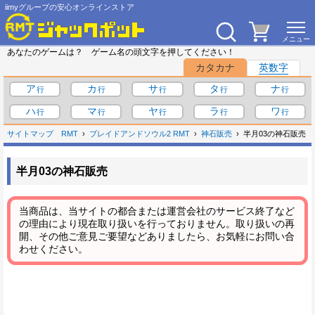
iimyグループの安心オンラインストア
あなたのゲームは？ ゲーム名の頭文字を押してください！
カタカナ
英数字
ア
カ
サ
タ
ナ
ハ
マ
ヤ
ラ
ワ
サイトマップ
RMT
ブレイドアンドソウル2 RMT
神石販売
半月03の神石販売
半月03の神石販売
当商品は、当サイトの都合または運営会社のサービス終了など
の理由により現在取り扱いを行っておりません。取り扱いの再
開、その他ご意見ご要望などありましたら、お気軽にお問い合
わせください。