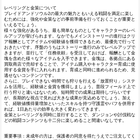
レベリングと金策について
ブレイドアンドソウル2の最大の魅力ともいえる戦闘を満足に楽し
むためには、強化や金策などの事前準備を行っておくことが重要と
いえるでしょう。
様々な強化があるうち、最も簡単なものとしてキャラクターのレベ
ルアップが挙げられます。なかでもメインストーリーの進行はクリ
ア報酬としてアイテムや経験値を獲得できるため、最優先で行って
おきたいです。序盤のうちはストーリー進行のみでレベルアップで
きますが、並行して「任務依頼」を受注しておけば、報酬として金
塊を含めた様々なアイテムを入手できます。金塊は、各拠点にある
買取商店で売却することで、アイテム購入やキャラクター育成に使
用する金貨を手に入れられます。育成と同時に進められるため、見
逃せないコンテンツです。
さらに、プレイできない時間でも狩りを行える「放置狩り」システ
ムを活用し、経験値と金貨を獲得しましょう。普段フィールド上で
行う狩りと違いはないため、短時間での成果は期待しづらいです
が、長期的な視点で見れば大きな成果が見込めるでしょう。加え
て、経験値獲得量増加といったスキルを持つ守護霊やバフを併用す
れば、1日あたりの効率も大きく変わってきます。
金策とレベリングを同時に並行することで、ダンジョンや討伐戦な
どの戦闘コンテンツも十二分に楽しめること間違いなしです。
重要事項：未成年の方は、保護者の同意を得たうえでご注文してく