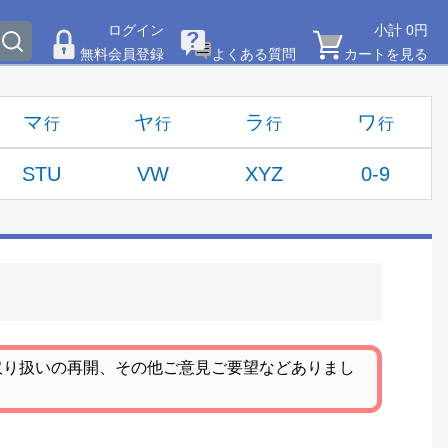
ログイン
小計 0円
無料会員登録
よくある質問
カートを見る
マ
ヤ
ラ
ワ
STU
VW
XYZ
0-9
取り扱いの再開、その他ご意見ご要望などありまし