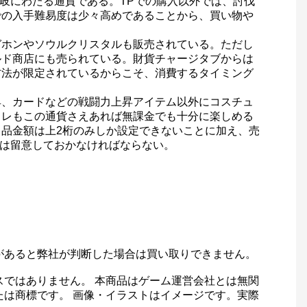
岐にわたる通貨である。TPでの購入以外では、討伐
での入手難易度は少々高めであることから、買い物や
ガホンやソウルクリスタルも販売されている。ただし
ルド商店にも売られている。財貨チャージタブからは
方法が限定されているからこそ、消費するタイミング
具、カードなどの戦闘力上昇アイテム以外にコスチュ
ャレもこの通貨さえあれば無課金でも十分に楽しめる
品金額は上2桁のみしか設定できないことに加え、売
には留意しておかなければならない。
があると弊社が判断した場合は買い取りできません。
スではありません。 本商品はゲーム運営会社とは無関
たは商標です。 画像・イラストはイメージです。実際