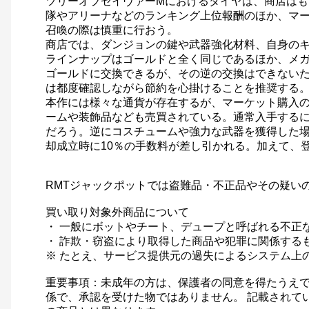
ツリーオブセイヴァーMにおけるダイヤは、商店はも
隊やアリーナなどのランキング上位報酬のほか、マ
召喚の際は慎重に行おう。
商店では、ダンジョンの鍵や武器強化材料、自身の
ラインナップはゴールドと全く同じであるほか、メ
ゴールドに交換できるが、その逆の交換はできない
は都度確認しながら節約を心掛けることを推奨する
本作には様々な通貨が存在するが、マーケット購入
ームや装飾品なども売買されている。通常入手する
だろう。逆にコスチュームや強力な武器を獲得した場
却成立時に10％の手数料が差し引かれる。加えて、
RMTジャックポットでは盗難品・不正品やその疑い
買い取り対象外商品について
・ 一般にボットやチート、デュープと呼ばれる不正
・ 詐欺・窃盗により取得した商品や犯罪に関係する
※ たとえ、サービス提供元の過失によるシステム上
重要事項：未成年の方は、保護者の同意を得たうえで
係で、承認を受けた物ではありません。 記載されて