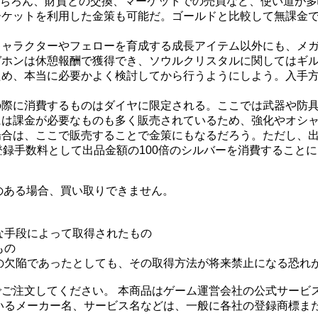
ちろん、財貨との交換、マーケットでの売買など、使い道が多
ーケットを利用した金策も可能だ。ゴールドと比較して無課金
キャラクターやフェローを育成する成長アイテム以外にも、メ
ガホンは休憩報酬で獲得でき、ソウルクリスタルに関してはギ
ため、本当に必要かよく検討してから行うようにしよう。入手
。
の際に消費するものはダイヤに限定される。ここでは武器や防
には課金が必要なものも多く販売されているため、強化やオシ
合は、ここで販売することで金策にもなるだろう。ただし、出
登録手数料として出品金額の100倍のシルバーを消費すること
のある場合、買い取りできません。
な手段によって取得されたもの
もの
の欠陥であったとしても、その取得方法が将来禁止になる恐れ
ご注文してください。 本商品はゲーム運営会社の公式サービ
いるメーカー名、サービス名などは、一般に各社の登録商標ま