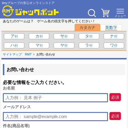
iimyグループの安心オンラインストア
あなたのゲームは？ ゲーム名の頭文字を押してください！
カタカナ
英数字
ア
カ
サ
タ
ナ
ハ
マ
ヤ
ラ
ワ
サイトマップ
RMT
お問い合わせ
お問い合わせ
必要な情報をご入力ください。
お名前
必須
メールアドレス
必須
件名(商品名等)