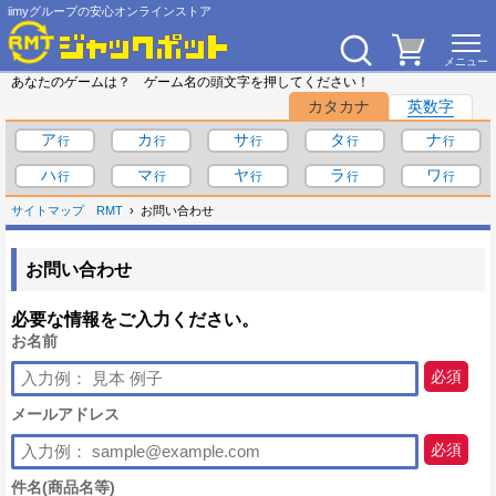
iimyグループの安心オンラインストア
あなたのゲームは？ ゲーム名の頭文字を押してください！
カタカナ
英数字
ア
カ
サ
タ
ナ
ハ
マ
ヤ
ラ
ワ
サイトマップ
RMT
お問い合わせ
お問い合わせ
必要な情報をご入力ください。
お名前
必須
メールアドレス
必須
件名(商品名等)