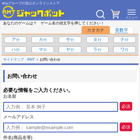
iimyグループの安心オンラインストア
あなたのゲームは？ ゲーム名の頭文字を押してください！
カタカナ
英数字
ア
カ
サ
タ
ナ
ハ
マ
ヤ
ラ
ワ
サイトマップ
RMT
お問い合わせ
お問い合わせ
必要な情報をご入力ください。
お名前
必須
メールアドレス
必須
件名(商品名等)