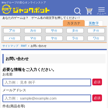
iimyグループの安心オンラインストア
あなたのゲームは？ ゲーム名の頭文字を押してください！
カタカナ
英数字
ア
カ
サ
タ
ナ
ハ
マ
ヤ
ラ
ワ
サイトマップ
RMT
お問い合わせ
お問い合わせ
必要な情報をご入力ください。
お名前
必須
メールアドレス
必須
件名(商品名等)