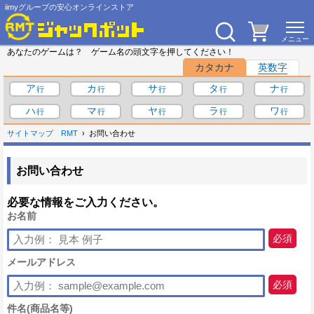
iimyグループの安心オンラインストア
あなたのゲームは？ ゲーム名の頭文字を押してください！
カタカナ
英数字
ア
カ
サ
タ
ナ
ハ
マ
ヤ
ラ
ワ
サイトマップ
RMT
お問い合わせ
お問い合わせ
必要な情報をご入力ください。
お名前
必須
メールアドレス
必須
件名(商品名等)