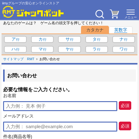
iimyグループの安心オンラインストア
あなたのゲームは？ ゲーム名の頭文字を押してください！
カタカナ
英数字
ア
カ
サ
タ
ナ
ハ
マ
ヤ
ラ
ワ
サイトマップ
RMT
お問い合わせ
お問い合わせ
必要な情報をご入力ください。
お名前
必須
メールアドレス
必須
件名(商品名等)