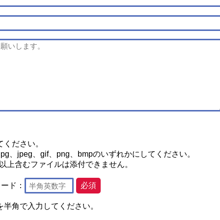
てください。
g、jpeg、gif、png、bmpのいずれかにしてください。
2つ以上含むファイルは添付できません。
コード：
必須
を半角で入力してください。