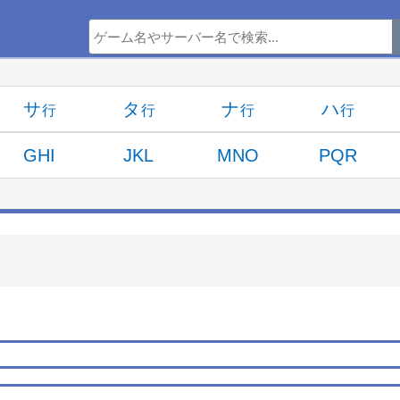
サ
タ
ナ
ハ
GHI
JKL
MNO
PQR