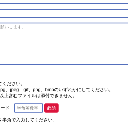
てください。
g、jpeg、gif、png、bmpのいずれかにしてください。
2つ以上含むファイルは添付できません。
コード：
必須
を半角で入力してください。