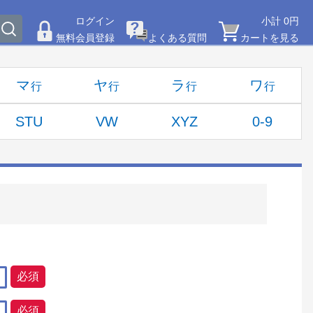
ログイン
小計 0円
無料会員登録
よくある質問
カートを見る
マ
ヤ
ラ
ワ
STU
VW
XYZ
0-9
必須
必須