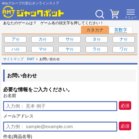
iimyグループの安心オンラインストア
あなたのゲームは？ ゲーム名の頭文字を押してください！
カタカナ
英数字
ア
カ
サ
タ
ナ
ハ
マ
ヤ
ラ
ワ
サイトマップ
RMT
お問い合わせ
お問い合わせ
必要な情報をご入力ください。
お名前
必須
メールアドレス
必須
件名(商品名等)