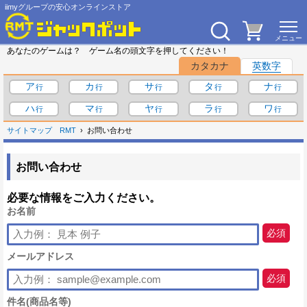
iimyグループの安心オンラインストア
あなたのゲームは？ ゲーム名の頭文字を押してください！
カタカナ
英数字
ア
カ
サ
タ
ナ
ハ
マ
ヤ
ラ
ワ
サイトマップ
RMT
お問い合わせ
お問い合わせ
必要な情報をご入力ください。
お名前
必須
メールアドレス
必須
件名(商品名等)