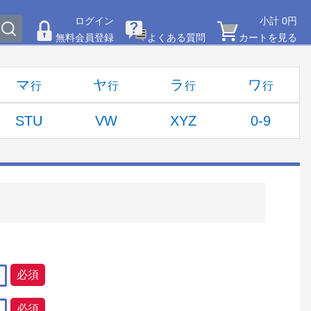
ログイン
小計 0円
無料会員登録
よくある質問
カートを見る
マ
ヤ
ラ
ワ
STU
VW
XYZ
0-9
必須
必須