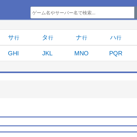
サ
タ
ナ
ハ
GHI
JKL
MNO
PQR