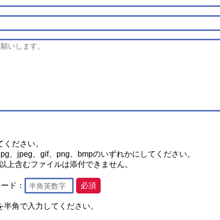
てください。
g、jpeg、gif、png、bmpのいずれかにしてください。
2つ以上含むファイルは添付できません。
コード：
必須
を半角で入力してください。