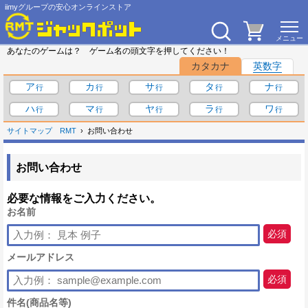
iimyグループの安心オンラインストア
あなたのゲームは？ ゲーム名の頭文字を押してください！
カタカナ
英数字
ア
カ
サ
タ
ナ
ハ
マ
ヤ
ラ
ワ
サイトマップ
RMT
お問い合わせ
お問い合わせ
必要な情報をご入力ください。
お名前
必須
メールアドレス
必須
件名(商品名等)