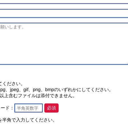
てください。
g、jpeg、gif、png、bmpのいずれかにしてください。
2つ以上含むファイルは添付できません。
コード：
必須
を半角で入力してください。