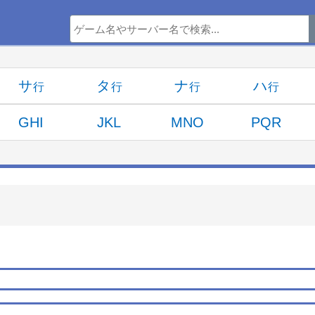
サ
タ
ナ
ハ
GHI
JKL
MNO
PQR