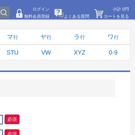
ログイン
小計 0円
無料会員登録
よくある質問
カートを見る
マ
ヤ
ラ
ワ
STU
VW
XYZ
0-9
必須
必須