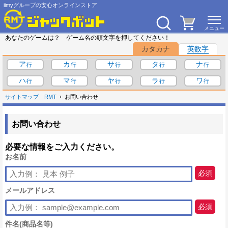
iimyグループの安心オンラインストア
あなたのゲームは？ ゲーム名の頭文字を押してください！
カタカナ
英数字
ア
カ
サ
タ
ナ
ハ
マ
ヤ
ラ
ワ
サイトマップ
RMT
お問い合わせ
お問い合わせ
必要な情報をご入力ください。
お名前
必須
メールアドレス
必須
件名(商品名等)