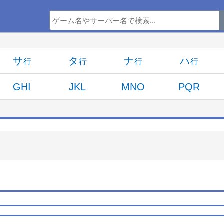
サ
タ
ナ
ハ
GHI
JKL
MNO
PQR