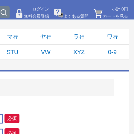
ログイン
小計 0円
無料会員登録
よくある質問
カートを見る
マ
ヤ
ラ
ワ
STU
VW
XYZ
0-9
必須
必須