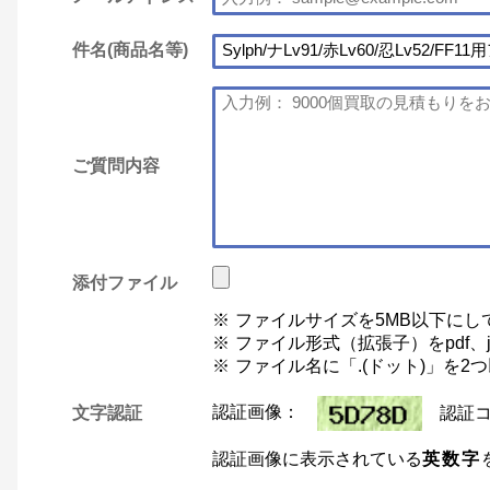
件名(商品名等)
ご質問内容
添付ファイル
ファイルサイズを5MB以下にし
ファイル形式（拡張子）をpdf、jp
ファイル名に「.(ドット)」を
文字認証
認証画像：
認証
認証画像に表示されている
英数字