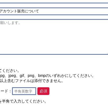
てください。
g、jpeg、gif、png、bmpのいずれかにしてください。
2つ以上含むファイルは添付できません。
コード：
必須
を半角で入力してください。