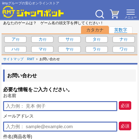
iimyグループの安心オンラインストア
あなたのゲームは？ ゲーム名の頭文字を押してください！
カタカナ
英数字
ア
カ
サ
タ
ナ
ハ
マ
ヤ
ラ
ワ
サイトマップ
RMT
お問い合わせ
お問い合わせ
必要な情報をご入力ください。
お名前
必須
メールアドレス
必須
件名(商品名等)