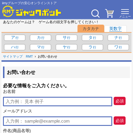
iimyグループの安心オンラインストア
あなたのゲームは？ ゲーム名の頭文字を押してください！
カタカナ
英数字
ア
カ
サ
タ
ナ
ハ
マ
ヤ
ラ
ワ
サイトマップ
RMT
お問い合わせ
お問い合わせ
必要な情報をご入力ください。
お名前
必須
メールアドレス
必須
件名(商品名等)