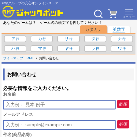
iimyグループの安心オンラインストア
あなたのゲームは？ ゲーム名の頭文字を押してください！
カタカナ
英数字
ア
カ
サ
タ
ナ
ハ
マ
ヤ
ラ
ワ
サイトマップ
RMT
お問い合わせ
お問い合わせ
必要な情報をご入力ください。
お名前
必須
メールアドレス
必須
件名(商品名等)