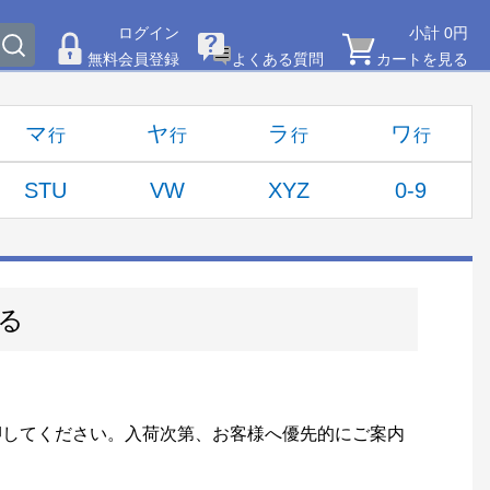
ログイン
小計 0円
無料会員登録
よくある質問
カートを見る
マ
ヤ
ラ
ワ
STU
VW
XYZ
0-9
る
押してください。入荷次第、お客様へ優先的にご案内