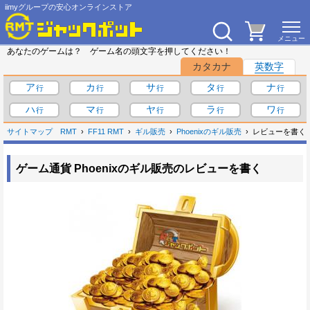
iimyグループの安心オンラインストア
あなたのゲームは？ ゲーム名の頭文字を押してください！
カタカナ
英数字
ア
カ
サ
タ
ナ
ハ
マ
ヤ
ラ
ワ
サイトマップ
RMT
FF11 RMT
ギル販売
Phoenixのギル販売
レビューを書く
ゲーム通貨 Phoenixのギル販売のレビューを書く