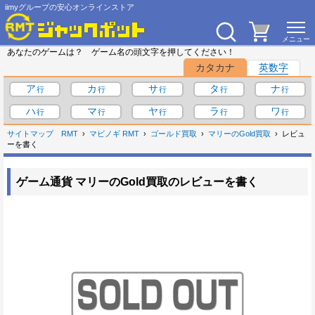
iimyグループの安心オンラインストア
あなたのゲームは？ ゲーム名の頭文字を押してください！
カタカナ
英数字
ア
カ
サ
タ
ナ
ハ
マ
ヤ
ラ
ワ
サイトマップ
RMT
マビノギ RMT
ゴールド買取
マリーのGold買取
レビュ
ーを書く
ゲーム通貨 マリーのGold買取のレビューを書く