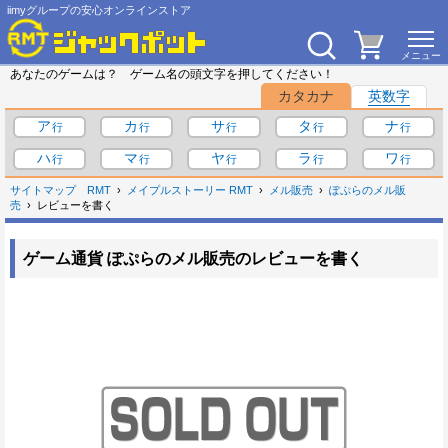
iimyグループの安心オンラインストア
あなたのゲームは？ ゲーム名の頭文字を押してください！
カタカナ
英数字
ア
カ
サ
タ
ナ
ハ
マ
ヤ
ラ
ワ
サイトマップ
RMT
メイプルストーリー RMT
メル販売
ぽぷらのメル販
売
レビューを書く
ゲーム通貨 ぽぷらのメル販売のレビューを書く