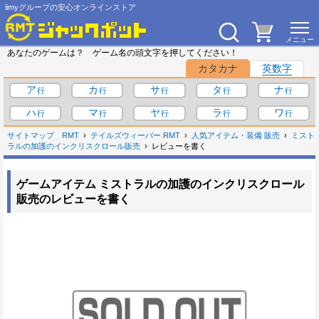
iimyグループの安心オンラインストア
あなたのゲームは？ ゲーム名の頭文字を押してください！
カタカナ
英数字
ア
カ
サ
タ
ナ
ハ
マ
ヤ
ラ
ワ
サイトマップ
RMT
テイルズウィーバー RMT
人気アイテム・装備 販売
ミスト
ラルの加護のインクリスクロール販売
レビューを書く
ゲームアイテム ミストラルの加護のインクリスクロール
販売のレビューを書く