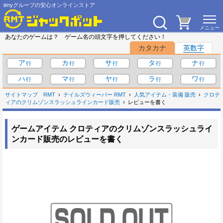
iimyグループの安心オンラインストア
あなたのゲームは？ ゲーム名の頭文字を押してください！
カタカナ
英数字
ア
カ
サ
タ
ナ
ハ
マ
ヤ
ラ
ワ
サイトマップ
RMT
テイルズウィーバー RMT
人気アイテム・装備 販売
クロテ
ィアのクリムゾンスラッシュラインカード販売
レビューを書く
ゲームアイテム クロティアのクリムゾンスラッシュライ
ンカード販売のレビューを書く