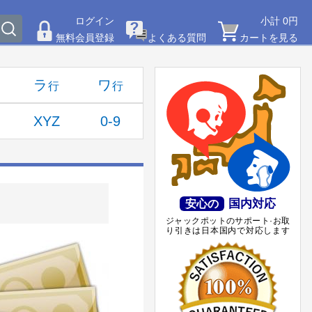
ログイン
小計 0円
無料会員登録
よくある質問
カートを見る
ラ
ワ
XYZ
0-9
国内対応
安心の
ジャックポットのサポート·お取
り引きは日本国内で対応します