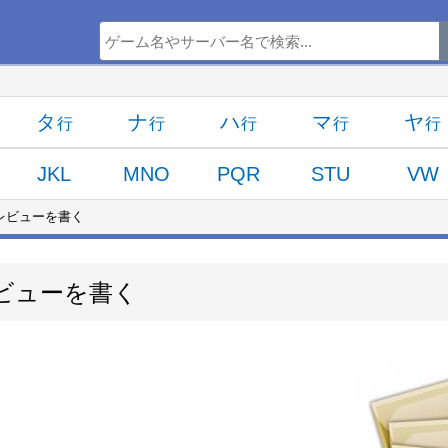
タ
ナ
ハ
マ
ヤ
JKL
MNO
PQR
STU
VW
レビューを書く
のレビューを書く