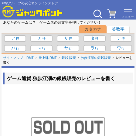
iimyグループの安心オンラインストア
あなたのゲームは？ ゲーム名の頭文字を押してください！
カタカナ
英数字
ア
カ
サ
タ
ナ
ハ
マ
ヤ
ラ
ワ
サイトマップ
RMT
天上碑 RMT
銀銭 販売
独歩江湖の銀銭販売
レビューを
書く
ゲーム通貨 独歩江湖の銀銭販売のレビューを書く