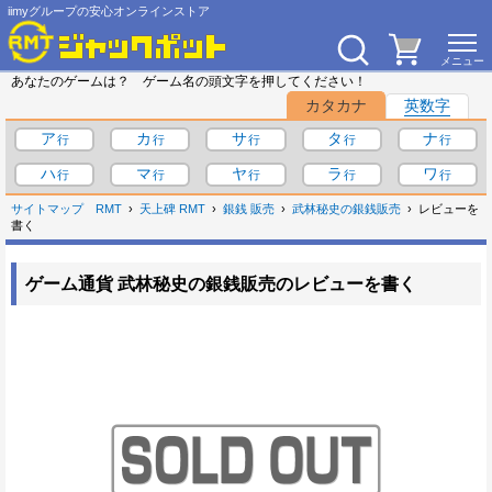
iimyグループの安心オンラインストア
あなたのゲームは？ ゲーム名の頭文字を押してください！
カタカナ
英数字
ア
カ
サ
タ
ナ
ハ
マ
ヤ
ラ
ワ
サイトマップ
RMT
天上碑 RMT
銀銭 販売
武林秘史の銀銭販売
レビューを
書く
ゲーム通貨 武林秘史の銀銭販売のレビューを書く