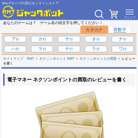
iimyグループの安心オンラインストア
あなたのゲームは？ ゲーム名の頭文字を押してください！
カタカナ
英数字
ア
カ
サ
タ
ナ
ハ
マ
ヤ
ラ
ワ
サイトマップ
RMT
ネクソンポイント RMT
ネクソンポイントの買取
レビュー
を書く
電子マネー ネクソンポイントの買取のレビューを書く