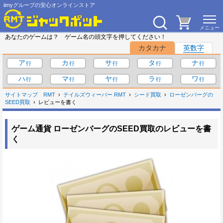
iimyグループの安心オンラインストア
あなたのゲームは？ ゲーム名の頭文字を押してください！
カタカナ
英数字
ア
カ
サ
タ
ナ
ハ
マ
ヤ
ラ
ワ
サイトマップ
RMT
テイルズウィーバー RMT
シード買取
ローゼンバーグの
SEED買取
レビューを書く
ゲーム通貨 ローゼンバーグのSEED買取のレビューを書
く