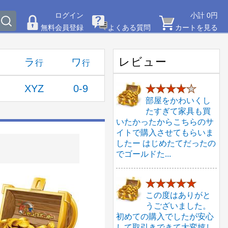
ログイン
小計 0円
無料会員登録
よくある質問
カートを見る
レビュー
ラ
ワ
XYZ
0-9
★★★★
★
部屋をかわいくし
たすぎて家具も買
いたかったからこちらのサ
イトで購入させてもらいま
したー はじめたてだったの
でゴールドた...
★★★★★
この度はありがと
うございました。
初めての購入でしたが安心
して取引きできて大変嬉し