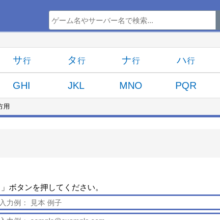
サ
タ
ナ
ハ
GHI
JKL
MNO
PQR
方用
る」ボタンを押してください。