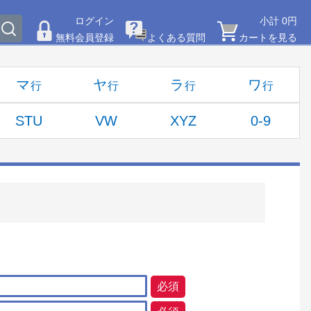
ログイン
小計 0円
無料会員登録
よくある質問
カートを見る
マ
ヤ
ラ
ワ
STU
VW
XYZ
0-9
必須