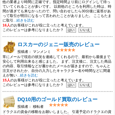
他の業者より時間に正確です。指定時間より前にログインして待っ
ていてくれることが多いです。 以前他のところを利用した時は、時
間が過ぎても来なかったので、問い合わせしたら30分後に返答があ
って取引が明日になるって言われたことがありました。 ここもたま
に取引
...続きを読む
16人
のお客様がこれが役に立ったと考えています。
このレビューは参考になりましたか？
ロスカーのジェニー販売のレビュー
投稿者： マンメンミ
常にメールで現在の状況を連絡してくれるので、最初から最後まで
安心して利用出来ると感じました。 まず、注文後に、注文した商品
の内容、取引情報などが書かれたメールが届きますので、ちゃんと
注文がされたか、自分の入力したキャラクター名や時間などに間違
えが無い
...続きを読む
15人
のお客様がこれが役に立ったと考えています。
このレビューは参考になりましたか？
DQ10用のゴールド買取のレビュー
投稿者： 移転者
ドラクエの資金の移動をお願いしました。 引退予定のドラクエの資