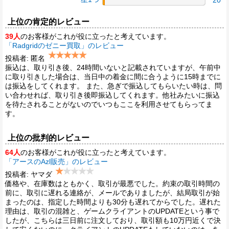
上位の肯定的レビュー
39人
のお客様がこれが役に立ったと考えています。
「Radgridのゼニー買取」のレビュー
投稿者: 匿名
振込は、取り引き後、24時間いないと記載されていますが、午前中
に取り引きした場合は、当日中の着金に間に合うように15時までに
は振込をしてくれます。 また、急ぎで振込してもらいたい時は、問
い合わせれば、取り引き後即振込してくれます。他社みたいに振込
を待たされることがないのでいつもここを利用させてもらってま
す。
上位の批判的レビュー
64人
のお客様がこれが役に立ったと考えています。
「アースのAzl販売」のレビュー
投稿者: ヤマダ
価格や、在庫数はともかく、取引が最悪でした。約束の取引時間の
前に、取引に遅れる連絡が、メールでありましたが、結局取引が始
まったのは、指定した時間よりも30分も遅れてからでした。遅れた
理由は、取引の混雑と、ゲームクライアントのUPDATEという事で
したが、こちらは三日前に注文しており、取引額も10万円近くで決