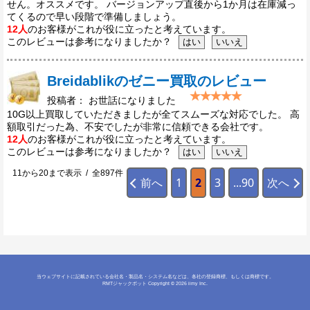
せん。オススメです。 バージョンアップ直後から1か月は在庫減っ
てくるので早い段階で準備しましょう。
12人
のお客様がこれが役に立ったと考えています。
このレビューは参考になりましたか？
Breidablikのゼニー買取のレビュー
投稿者： お世話になりました
10G以上買取していただきましたが全てスムーズな対応でした。 高
額取引だった為、不安でしたが非常に信頼できる会社です。
12人
のお客様がこれが役に立ったと考えています。
このレビューは参考になりましたか？
11から20まで表示 / 全897件
前へ
1
2
3
...90
次へ
当ウェブサイトに記載されている会社名・製品名・システム名などは、各社の登録商標、もしくは商標です。
RMTジャックポット
Copyright © 2026 iimy Inc.