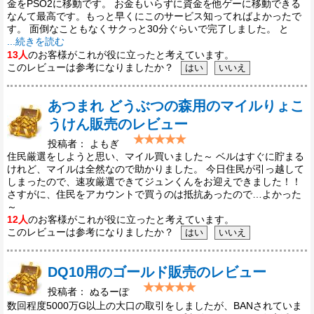
金をPSO2に移動です。 お金もいらずに資金を他ゲーに移動できる
なんて最高です。もっと早くにこのサービス知ってればよかったで
す。 面倒なこともなくサクっと30分ぐらいで完了しました。 と
...続きを読む
13人
のお客様がこれが役に立ったと考えています。
このレビューは参考になりましたか？
あつまれ どうぶつの森用のマイルりょこ
うけん販売のレビュー
投稿者： よもぎ
住民厳選をしようと思い、マイル買いました～ ベルはすぐに貯まる
けれど、マイルは全然なので助かりました。 今日住民が引っ越して
しまったので、速攻厳選できてジュンくんをお迎えできました！！
さすがに、住民をアカウントで買うのは抵抗あったので…よかった
～
12人
のお客様がこれが役に立ったと考えています。
このレビューは参考になりましたか？
DQ10用のゴールド販売のレビュー
投稿者： ぬるーぽ
数回程度5000万G以上の大口の取引をしましたが、BANされていま