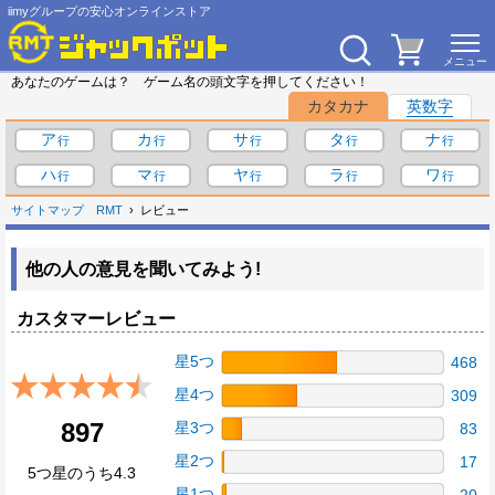
iimyグループの安心オンラインストア
あなたのゲームは？ ゲーム名の頭文字を押してください！
カタカナ
英数字
ア
カ
サ
タ
ナ
ハ
マ
ヤ
ラ
ワ
サイトマップ
RMT
レビュー
他の人の意見を聞いてみよう!
カスタマーレビュー
星5つ
468
星4つ
309
897
星3つ
83
星2つ
17
5つ星のうち4.3
星1つ
20