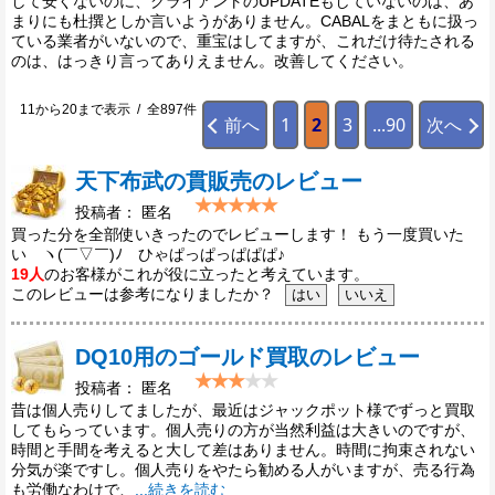
して安くないのに、クライアントのUPDATEもしていないのは、あ
まりにも杜撰としか言いようがありません。CABALをまともに扱っ
ている業者がいないので、重宝はしてますが、これだけ待たされる
のは、はっきり言ってありえません。改善してください。
11から20まで表示 / 全897件
前へ
1
2
3
...90
次へ
天下布武の貫販売のレビュー
投稿者： 匿名
買った分を全部使いきったのでレビューします！ もう一度買いた
い ヽ(￣▽￣)ﾉ ひゃぱっぱっぱぱぱ♪
19人
のお客様がこれが役に立ったと考えています。
このレビューは参考になりましたか？
DQ10用のゴールド買取のレビュー
投稿者： 匿名
昔は個人売りしてましたが、最近はジャックポット様でずっと買取
してもらっています。個人売りの方が当然利益は大きいのですが、
時間と手間を考えると大して差はありません。時間に拘束されない
分気が楽ですし。個人売りをやたら勧める人がいますが、売る行為
も労働なわけで、
...続きを読む