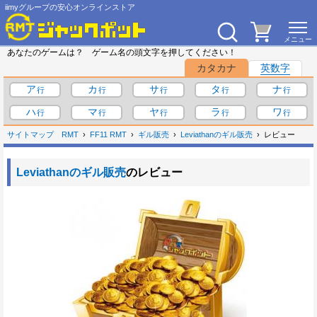
iimyグループの安心オンラインストア
あなたのゲームは？ ゲーム名の頭文字を押してください！
カタカナ
英数字
ア
カ
サ
タ
ナ
ハ
マ
ヤ
ラ
ワ
サイトマップ
RMT
FF11 RMT
ギル販売
Leviathanのギル販売
レビュー
Leviathanのギル販売
のレビュー