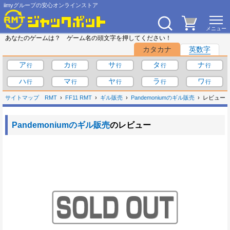
iimyグループの安心オンラインストア
あなたのゲームは？ ゲーム名の頭文字を押してください！
カタカナ
英数字
ア
カ
サ
タ
ナ
ハ
マ
ヤ
ラ
ワ
サイトマップ
RMT
FF11 RMT
ギル販売
Pandemoniumのギル販売
レビュー
Pandemoniumのギル販売
のレビュー