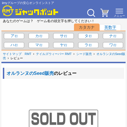
iimyグループの安心オンラインストア
あなたのゲームは？ ゲーム名の頭文字を押してください！
カタカナ
英数字
ア
カ
サ
タ
ナ
ハ
マ
ヤ
ラ
ワ
サイトマップ
RMT
テイルズウィーバー RMT
シード販売
オルランヌのSeed販
売
レビュー
オルランヌのSeed販売
のレビュー