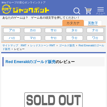
iimyグループの安心オンラインストア
あなたのゲームは？ ゲーム名の頭文字を押してください！
カタカナ
英数字
ア
カ
サ
タ
ナ
ハ
マ
ヤ
ラ
ワ
サイトマップ
RMT
レッドストーン RMT
ゴールド販売
Red Emeraldのゴール
ド販売
レビュー
Red Emeraldのゴールド販売
のレビュー