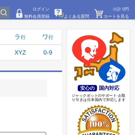
ログイン
小計 0円
無料会員登録
よくある質問
カートを見る
ラ
ワ
XYZ
0-9
国内対応
安心の
ジャックポットのサポート·お取
り引きは日本国内で対応します