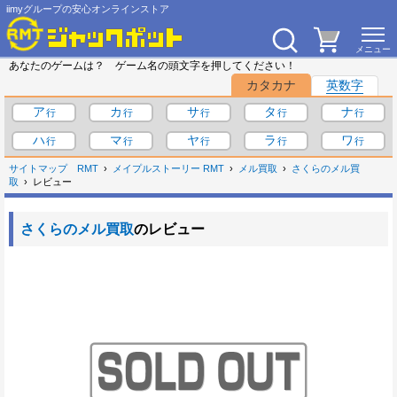
iimyグループの安心オンラインストア
あなたのゲームは？ ゲーム名の頭文字を押してください！
カタカナ
英数字
ア
カ
サ
タ
ナ
ハ
マ
ヤ
ラ
ワ
サイトマップ
RMT
メイプルストーリー RMT
メル買取
さくらのメル買
取
レビュー
さくらのメル買取
のレビュー