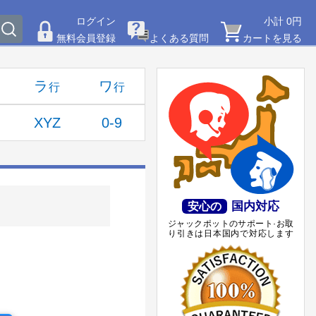
ログイン
小計 0円
無料会員登録
よくある質問
カートを見る
ラ
ワ
XYZ
0-9
国内対応
安心の
ジャックポットのサポート·お取
り引きは日本国内で対応します