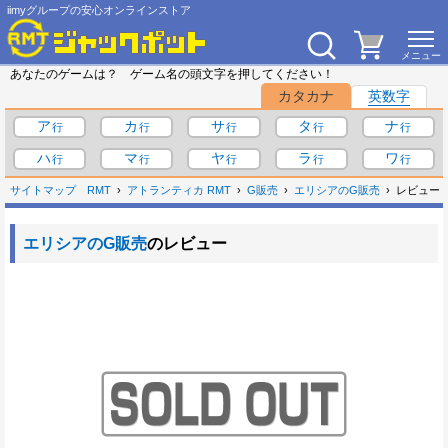
iimyグループの安心オンラインストア
あなたのゲームは？ ゲーム名の頭文字を押してください！
カタカナ
英数字
ア
カ
サ
タ
ナ
ハ
マ
ヤ
ラ
ワ
サイトマップ
RMT
アトランティカ RMT
G販売
エリシアのG販売
レビュー
エリシアのG販売
のレビュー