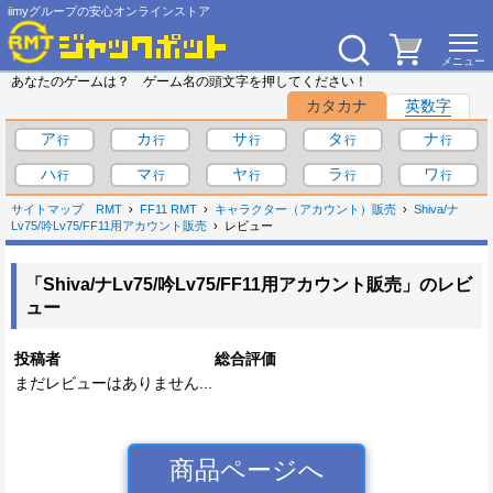
iimyグループの安心オンラインストア
あなたのゲームは？ ゲーム名の頭文字を押してください！
カタカナ
英数字
ア
カ
サ
タ
ナ
ハ
マ
ヤ
ラ
ワ
サイトマップ
RMT
FF11 RMT
キャラクター（アカウント）販売
Shiva/ナ
Lv75/吟Lv75/FF11用アカウント販売
レビュー
「Shiva/ナLv75/吟Lv75/FF11用アカウント販売」のレビ
ュー
投稿者
総合評価
まだレビューはありません...
商品ページへ