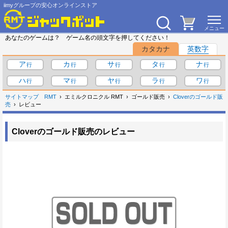
iimyグループの安心オンラインストア
あなたのゲームは？ ゲーム名の頭文字を押してください！
カタカナ
英数字
ア
カ
サ
タ
ナ
ハ
マ
ヤ
ラ
ワ
サイトマップ
RMT
エミルクロニクル RMT
ゴールド販売
Cloverのゴールド販
売
レビュー
Cloverのゴールド販売のレビュー