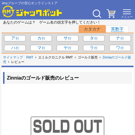
iimyグループの安心オンラインストア
あなたのゲームは？ ゲーム名の頭文字を押してください！
カタカナ
英数字
ア
カ
サ
タ
ナ
ハ
マ
ヤ
ラ
ワ
サイトマップ
RMT
エミルクロニクル RMT
ゴールド販売
Zinniaのゴールド販
売
レビュー
Zinniaのゴールド販売のレビュー